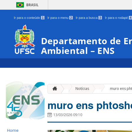
BRASIL
Ir para o conteúdo
1
Ir para o menu
2
Ir para a busca
3
Ir para o rodapé
4
Departamento de En
Ambiental – ENS
»
Notícias
muro ens ph
muro ens phtosh
13/03/2026 09:10
Home