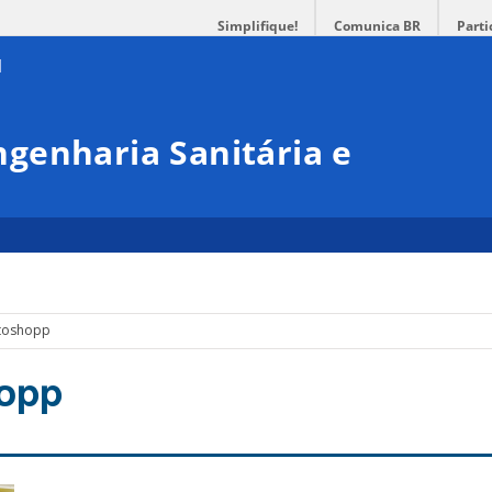
Simplifique!
Comunica BR
Parti
genharia Sanitária e
toshopp
opp