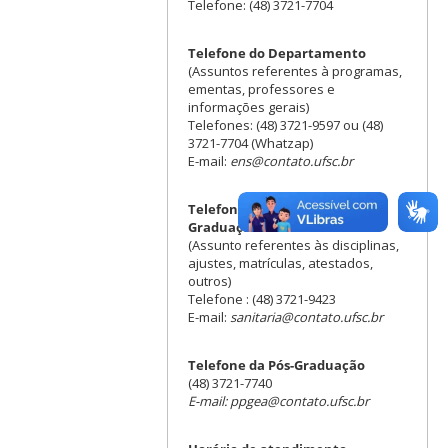
Telefone: (48) 3721-7704
Telefone do Departamento
(Assuntos referentes à programas,
ementas, professores e
informações gerais)
Telefones: (48) 3721-9597 ou (48)
3721-7704 (Whatzap)
E-mail:
ens@contato.ufsc.br
Telefone da Coordenadoria de
Graduação
(Assunto referentes às disciplinas,
ajustes, matrículas, atestados,
outros)
Telefone : (48) 3721-9423
E-mail:
sanitaria@contato.ufsc.br
Telefone da Pós-Graduação
(48) 3721-7740
E-mail: ppgea@contato.ufsc.br