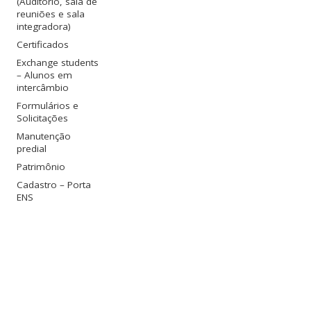
(Auditório, sala de
reuniões e sala
integradora)
Certificados
Exchange students
– Alunos em
intercâmbio
Formulários e
Solicitações
Manutenção
predial
Patrimônio
Cadastro – Porta
ENS