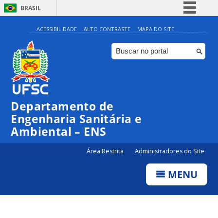
BRASIL
Simplifique!
ACESSIBILIDADE
ALTO CONTRASTE
MAPA DO SITE
Comunica BR
Participe
Acesso à informação
Legislação
Departamento de
Canais
Engenharia Sanitária e
Ambiental – ENS
Área Restrita
Administradores do Site
MENU