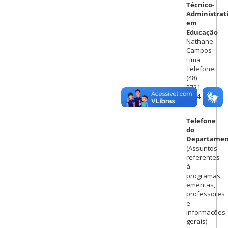
Técnico-
Administrat
em
Educação
Nathane
Campos
Lima
Telefone:
(48)
3721-
7704
Telefone
do
Departamen
(Assuntos
referentes
à
programas,
ementas,
professores
e
informações
gerais)