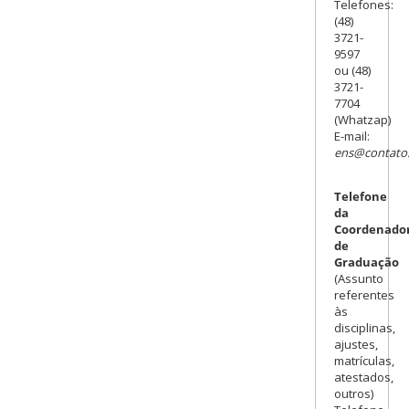
Telefones:
(48)
3721-
9597
ou (48)
3721-
7704
(Whatzap)
E-mail:
ens@contato.
Telefone
da
Coordenado
de
Graduação
(Assunto
referentes
às
disciplinas,
ajustes,
matrículas,
atestados,
outros)