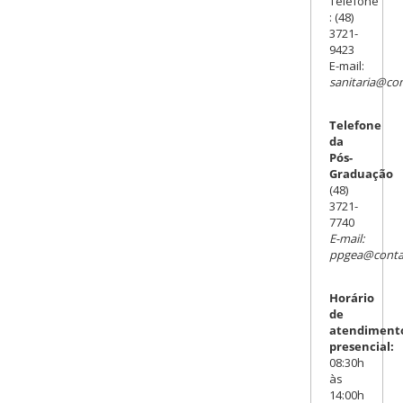
Telefone
: (48)
3721-
9423
E-mail:
sanitaria@con
Telefone
da
Pós-
Graduação
(48)
3721-
7740
E-mail:
ppgea@contat
Horário
de
atendiment
presencial:
08:30h
às
14:00h