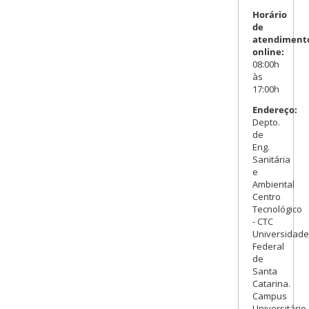
Horário
de
atendiment
online:
08:00h
às
17:00h
Endereço:
Depto.
de
Eng.
Sanitária
e
Ambiental
Centro
Tecnológico
- CTC
Universidade
Federal
de
Santa
Catarina.
Campus
Universitário