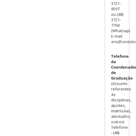
3721-
9597
ou (48)
3721-
7704
(Whatzap)
E-mail:
ens@contato.
Telefone
da
Coordenado
de
Graduação
(Assunto
referentes
às
disciplinas,
ajustes,
matrículas,
atestados,
outros)
Telefone
: (48)