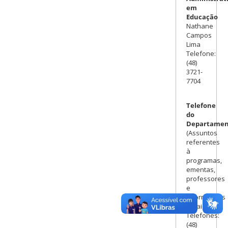
em
Educação
Nathane
Campos
Lima
Telefone:
(48)
3721-
7704
Telefone
do
Departamen
(Assuntos
referentes
à
programas,
ementas,
professores
e
informações
gerais)
Telefones:
(48)