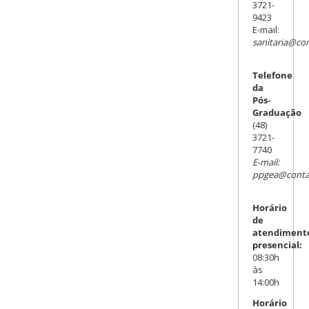
3721-
9423
E-mail:
sanitaria@con
Telefone
da
Pós-
Graduação
(48)
3721-
7740
E-mail:
ppgea@contat
Horário
de
atendiment
presencial:
08:30h
às
14:00h
Horário