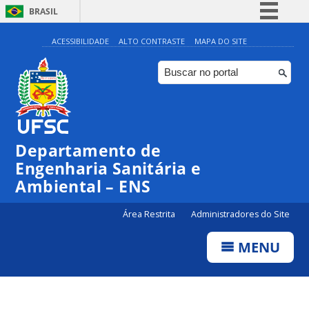
BRASIL
Simplifique!
ACESSIBILIDADE
ALTO CONTRASTE
MAPA DO SITE
Comunica BR
Participe
Acesso à informação
Legislação
Departamento de
Canais
Engenharia Sanitária e
Ambiental – ENS
Área Restrita
Administradores do Site
MENU