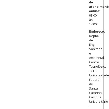
de
atendiment
online:
08:00h
às
17:00h
Endereço:
Depto.
de
Eng.
Sanitária
e
Ambiental
Centro
Tecnológico
- CTC
Universidade
Federal
de
Santa
Catarina.
Campus
Universitário
–