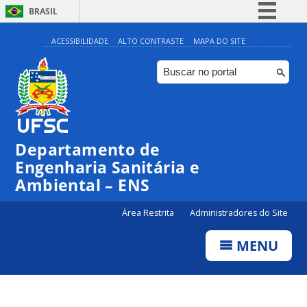
BRASIL
Simplifique!
ACESSIBILIDADE
ALTO CONTRASTE
MAPA DO SITE
Comunica BR
Participe
Acesso à informação
Legislação
Departamento de
Canais
Engenharia Sanitária e
Ambiental – ENS
Área Restrita
Administradores do Site
MENU