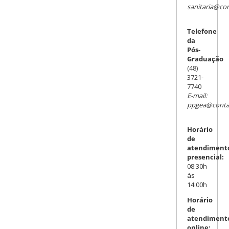
sanitaria@con
Telefone
da
Pós-
Graduação
(48)
3721-
7740
E-mail:
ppgea@contat
Horário
de
atendiment
presencial:
08:30h
às
14:00h
Horário
de
atendiment
online: