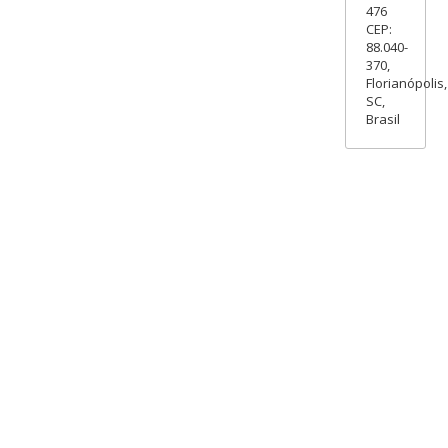
476
CEP:
88.040-
370,
Florianópolis,
SC,
Brasil