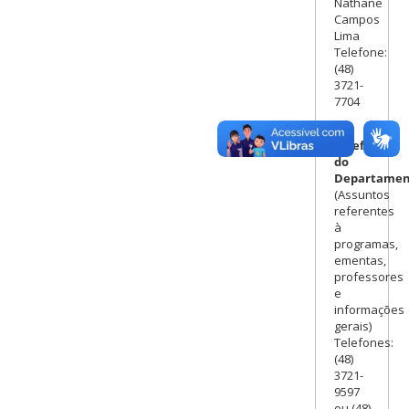
Nathane
Campos
Lima
Telefone:
(48)
3721-
7704
Telefone
do
Departamen
(Assuntos
referentes
à
programas,
ementas,
professores
e
informações
gerais)
Telefones:
(48)
3721-
9597
ou (48)