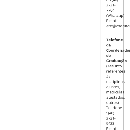
3721-
7704
(Whatzap)
E-mail:
ens@contato.
Telefone
da
Coordenado
de
Graduação
(Assunto
referentes
às
disciplinas,
ajustes,
matrículas,
atestados,
outros)
Telefone
: (48)
3721-
9423
E-mail: