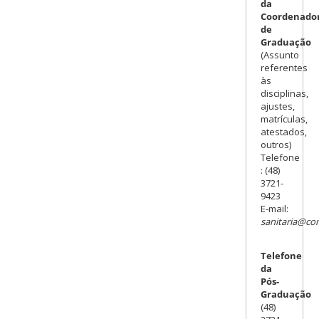
da
Coordenado
de
Graduação
(Assunto
referentes
às
disciplinas,
ajustes,
matrículas,
atestados,
outros)
Telefone
: (48)
3721-
9423
E-mail:
sanitaria@con
Telefone
da
Pós-
Graduação
(48)