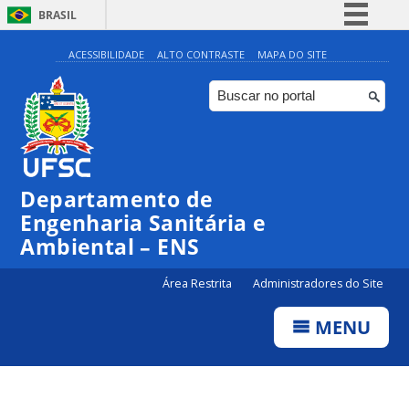
BRASIL
Simplifique!
ACESSIBILIDADE
ALTO CONTRASTE
MAPA DO SITE
Comunica BR
Participe
Acesso à informação
Legislação
Departamento de
Canais
Engenharia Sanitária e
Ambiental – ENS
Área Restrita
Administradores do Site
MENU