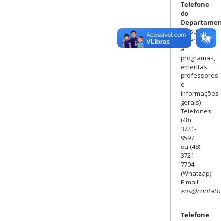
Telefone
do
Departamen
(Assuntos
referentes
à
programas,
ementas,
professores
e
informações
gerais)
Telefones:
(48)
3721-
9597
ou (48)
3721-
7704
(Whatzap)
E-mail:
ens@contato.
Telefone