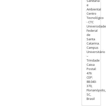
Sanitária
e
Ambiental
Centro
Tecnológico
- CTC
Universidade
Federal
de
Santa
Catarina.
Campus
Universitário
–
Trindade
Caixa
Postal:
476
CEP:
88.040-
370,
Florianópolis,
SC,
Brasil