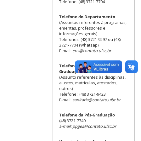
Telefone: (48) 3721-7704
Telefone do Departamento
(Assuntos referentes à programas,
ementas, professores e
informações gerais)
Telefones: (48) 3721-9597 ou (48)
3721-7704 (Whatzap)
E-mail:
ens@contato.ufsc.br
Telefone da Coordenadoria de
Graduação
(Assunto referentes às disciplinas,
ajustes, matrículas, atestados,
outros)
Telefone : (48) 3721-9423
E-mail:
sanitaria@contato.ufsc.br
Telefone da Pós-Graduação
(48) 3721-7740
E-mail: ppgea@contato.ufsc.br