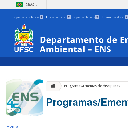
BRASIL
Ir para o conteúdo
1
Ir para o menu
2
Ir para a busca
3
Ir para o rodapé
4
Departamento de En
Ambiental – ENS
Programas/Ementas de disciplinas
Programas/Ementa
Home