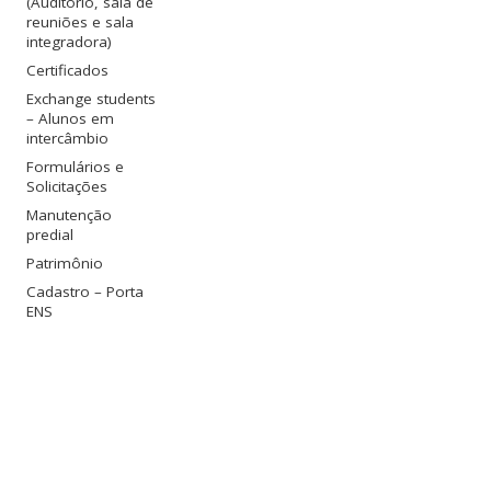
(Auditório, sala de
reuniões e sala
integradora)
Certificados
Exchange students
– Alunos em
intercâmbio
Formulários e
Solicitações
Manutenção
predial
Patrimônio
Cadastro – Porta
ENS