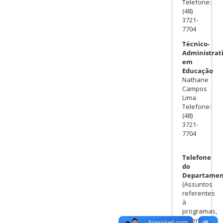
Telefone:
(48)
3721-
7704
Técnico-
Administrat
em
Educação
Nathane
Campos
Lima
Telefone:
(48)
3721-
7704
Telefone
do
Departamen
(Assuntos
referentes
à
programas,
ementas,