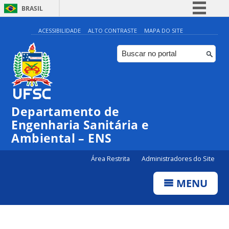
BRASIL
Simplifique!
ACESSIBILIDADE
ALTO CONTRASTE
MAPA DO SITE
Comunica BR
Participe
Acesso à informação
Legislação
Departamento de
Canais
Engenharia Sanitária e
Ambiental – ENS
Área Restrita
Administradores do Site
MENU