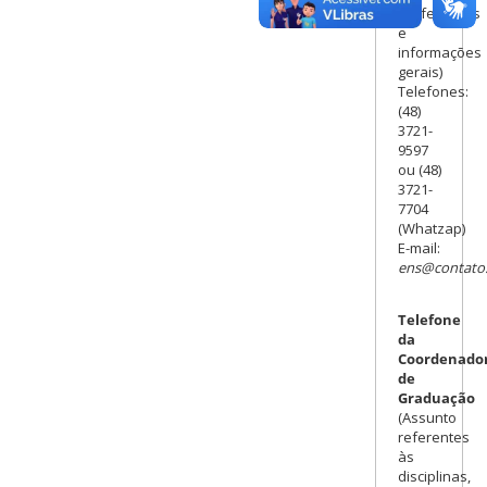
professores
e
informações
gerais)
Telefones:
(48)
3721-
9597
ou (48)
3721-
7704
(Whatzap)
E-mail:
ens@contato.
Telefone
da
Coordenado
de
Graduação
(Assunto
referentes
às
disciplinas,