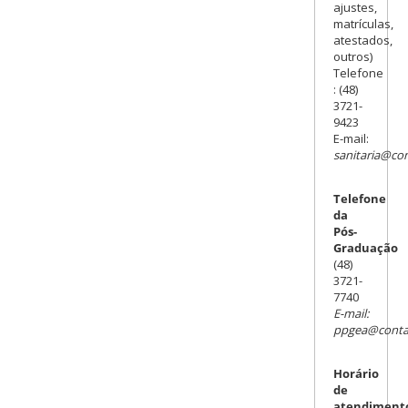
ajustes,
matrículas,
atestados,
outros)
Telefone
: (48)
3721-
9423
E-mail:
sanitaria@con
Telefone
da
Pós-
Graduação
(48)
3721-
7740
E-mail:
ppgea@contat
Horário
de
atendiment