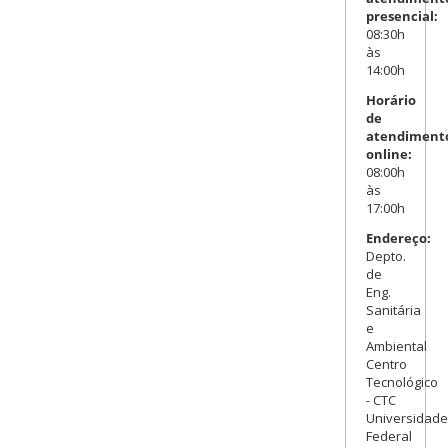
presencial:
08:30h
às
14:00h
Horário
de
atendiment
online:
08:00h
às
17:00h
Endereço:
Depto.
de
Eng.
Sanitária
e
Ambiental
Centro
Tecnológico
- CTC
Universidade
Federal