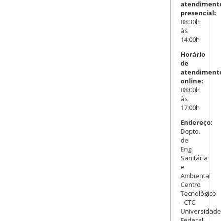
atendiment
presencial:
08:30h
às
14:00h
Horário
de
atendiment
online:
08:00h
às
17:00h
Endereço:
Depto.
de
Eng.
Sanitária
e
Ambiental
Centro
Tecnológico
- CTC
Universidade
Federal