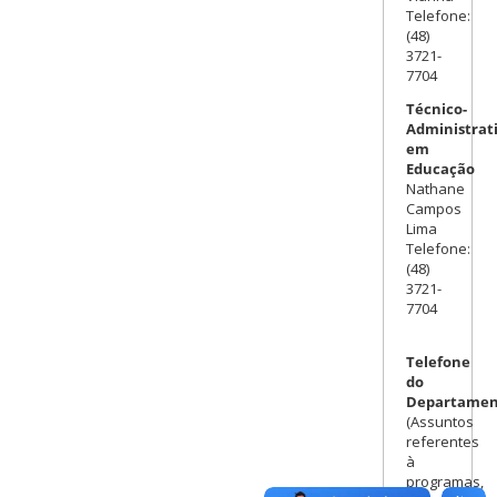
Telefone:
(48)
3721-
7704
Técnico-
Administrat
em
Educação
Nathane
Campos
Lima
Telefone:
(48)
3721-
7704
Telefone
do
Departamen
(Assuntos
referentes
à
programas,