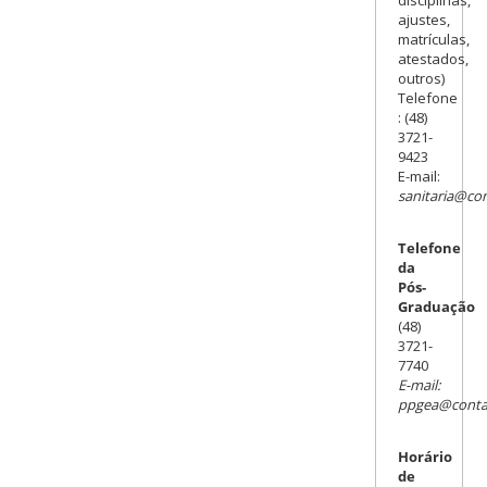
ajustes,
matrículas,
atestados,
outros)
Telefone
: (48)
3721-
9423
E-mail:
sanitaria@con
Telefone
da
Pós-
Graduação
(48)
3721-
7740
E-mail:
ppgea@contat
Horário
de