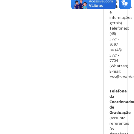
ementas,
professores
e
informações
gerais)
Telefones:
(48)
3721-
9597
ou (48)
3721-
7704
(Whatzap)
E-mail:
ens@contato.
Telefone
da
Coordenado
de
Graduação
(Assunto
referentes
às
disciplinas,