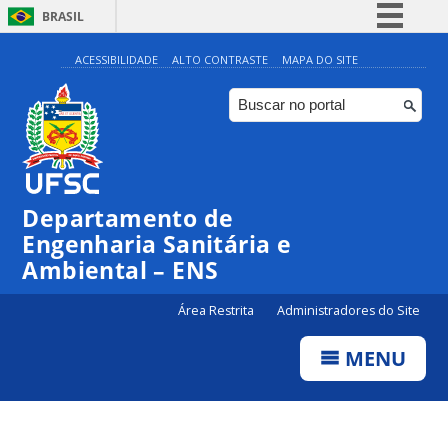
BRASIL
Simplifique!
ACESSIBILIDADE
ALTO CONTRASTE
MAPA DO SITE
Comunica BR
Participe
Acesso à informação
Legislação
Departamento de
Canais
Engenharia Sanitária e
Ambiental – ENS
Área Restrita
Administradores do Site
MENU