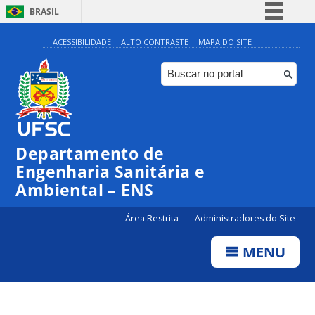
BRASIL
Simplifique!
ACESSIBILIDADE
ALTO CONTRASTE
MAPA DO SITE
Comunica BR
Participe
Acesso à informação
Legislação
Departamento de
Canais
Engenharia Sanitária e
Ambiental – ENS
Área Restrita
Administradores do Site
MENU