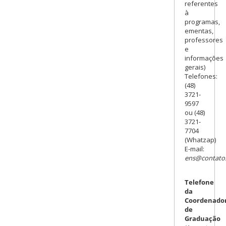
referentes
à
programas,
ementas,
professores
e
informações
gerais)
Telefones:
(48)
3721-
9597
ou (48)
3721-
7704
(Whatzap)
E-mail:
ens@contato.
Telefone
da
Coordenado
de
Graduação