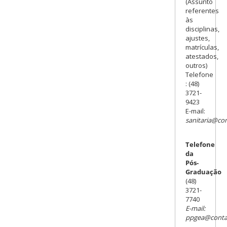
(Assunto
referentes
às
disciplinas,
ajustes,
matrículas,
atestados,
outros)
Telefone
: (48)
3721-
9423
E-mail:
sanitaria@con
Telefone
da
Pós-
Graduação
(48)
3721-
7740
E-mail:
ppgea@contat