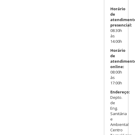
Horário
de
atendiment
presencial:
08:30h
às
14:00h
Horário
de
atendiment
online:
08:00h
às
17:00h
Endereço:
Depto.
de
Eng.
Sanitária
e
Ambiental
Centro