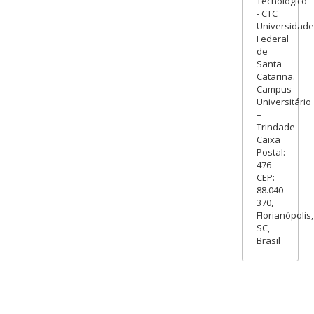
Tecnológico
- CTC
Universidade
Federal
de
Santa
Catarina.
Campus
Universitário
–
Trindade
Caixa
Postal:
476
CEP:
88.040-
370,
Florianópolis,
SC,
Brasil