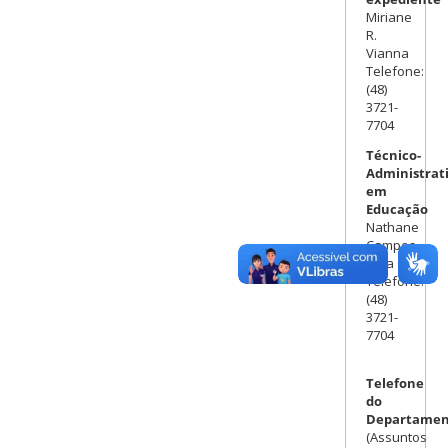
Miriane
R.
Vianna
Telefone:
(48)
3721-
7704
Técnico-
Administrat
em
Educação
Nathane
Campos
Lima
Telefone:
(48)
3721-
7704
Telefone
do
Departamen
(Assuntos