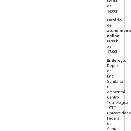
08:30h
às
14:00h
Horário
de
atendiment
online:
08:00h
às
17:00h
Endereço:
Depto.
de
Eng.
Sanitária
e
Ambiental
Centro
Tecnológico
- CTC
Universidade
Federal
de
Santa