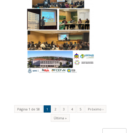
Página 1 de 58
1
2
3
4
5
Próximo ›
Última »