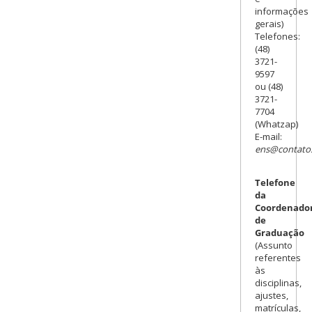
informações
gerais)
Telefones:
(48)
3721-
9597
ou (48)
3721-
7704
(Whatzap)
E-mail:
ens@contato.
Telefone
da
Coordenado
de
Graduação
(Assunto
referentes
às
disciplinas,
ajustes,
matrículas,