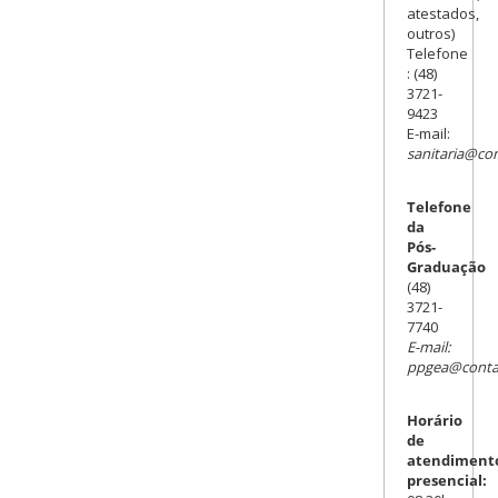
atestados,
outros)
Telefone
: (48)
3721-
9423
E-mail:
sanitaria@con
Telefone
da
Pós-
Graduação
(48)
3721-
7740
E-mail:
ppgea@contat
Horário
de
atendiment
presencial: