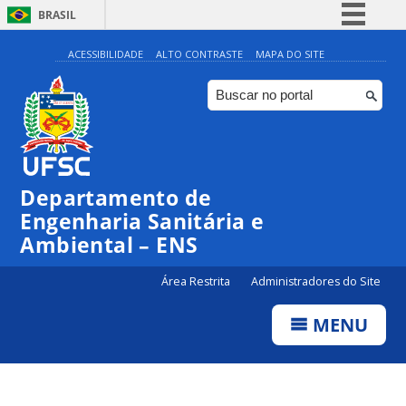
BRASIL
Simplifique!
ACESSIBILIDADE
ALTO CONTRASTE
MAPA DO SITE
Comunica BR
Participe
Acesso à informação
Legislação
Departamento de
Canais
Engenharia Sanitária e
Ambiental – ENS
Área Restrita
Administradores do Site
MENU