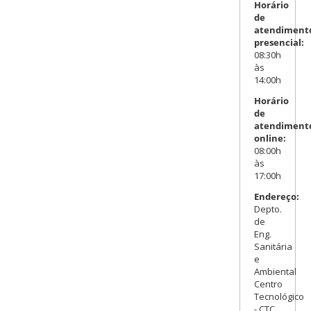
Horário
de
atendiment
presencial:
08:30h
às
14:00h
Horário
de
atendiment
online:
08:00h
às
17:00h
Endereço:
Depto.
de
Eng.
Sanitária
e
Ambiental
Centro
Tecnológico
- CTC