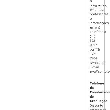
à
programas,
ementas,
professores
e
informações
gerais)
Telefones:
(48)
3721-
9597
ou (48)
3721-
7704
(Whatzap)
E-mail:
ens@contato.
Telefone
da
Coordenado
de
Graduação
(Assunto
referentes