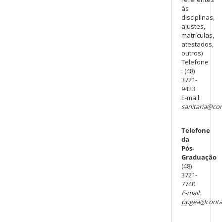
às
disciplinas,
ajustes,
matrículas,
atestados,
outros)
Telefone
: (48)
3721-
9423
E-mail:
sanitaria@con
Telefone
da
Pós-
Graduação
(48)
3721-
7740
E-mail:
ppgea@contat