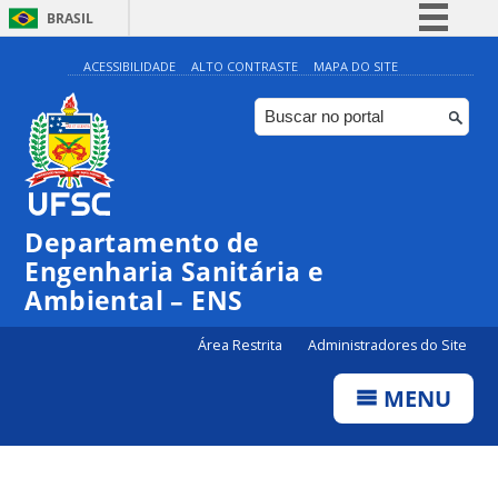
BRASIL
Simplifique!
ACESSIBILIDADE
ALTO CONTRASTE
MAPA DO SITE
Comunica BR
Participe
Acesso à informação
Legislação
Departamento de
Canais
Engenharia Sanitária e
Ambiental – ENS
Área Restrita
Administradores do Site
MENU