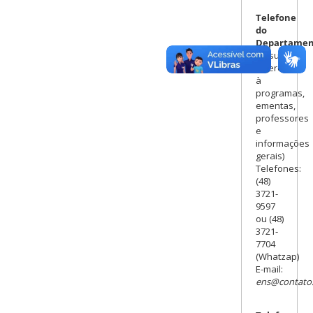
Telefone
do
Departamen
(Assuntos
referentes
à
programas,
ementas,
professores
e
informações
gerais)
Telefones:
(48)
3721-
9597
ou (48)
3721-
7704
(Whatzap)
E-mail:
ens@contato.