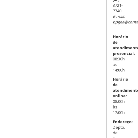
3721-
7740
E-mail:
ppgea@contat
Horário
de
atendiment
presencial:
08:30h
às
14:00h
Horário
de
atendiment
online:
08:00h
às
17:00h
Endereço:
Depto.
de