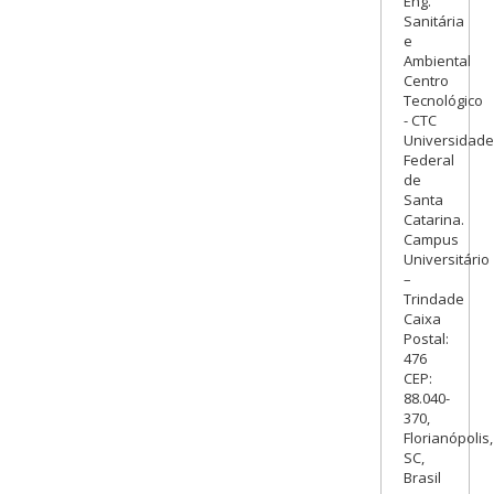
Eng.
Sanitária
e
Ambiental
Centro
Tecnológico
- CTC
Universidade
Federal
de
Santa
Catarina.
Campus
Universitário
–
Trindade
Caixa
Postal:
476
CEP:
88.040-
370,
Florianópolis,
SC,
Brasil