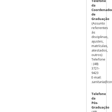
Telefone
da
Coordenado
de
Graduação
(Assunto
referentes
às
disciplinas,
ajustes,
matrículas,
atestados,
outros)
Telefone
: (48)
3721-
9423
E-mail:
sanitaria@con
Telefone
da
Pós-
Graduação
(48)