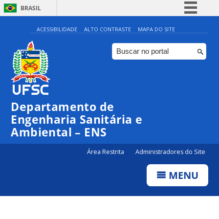
BRASIL
Simplifique!
ACESSIBILIDADE
ALTO CONTRASTE
MAPA DO SITE
Comunica BR
Participe
Acesso à informação
Legislação
Departamento de
Canais
Engenharia Sanitária e
Ambiental – ENS
Área Restrita
Administradores do Site
MENU